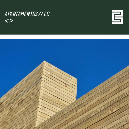
Pular
APARTAMENTOS // LC
para
<
>
o
conteúdo