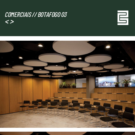
Pular
COMERCIAIS // BOTAFOGO 03
para
<
>
o
conteúdo